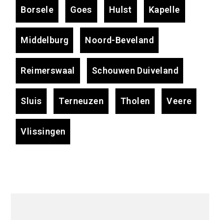
Borsele
Goes
Hulst
Kapelle
Middelburg
Noord-Beveland
Reimerswaal
Schouwen Duiveland
Sluis
Terneuzen
Tholen
Veere
Vlissingen