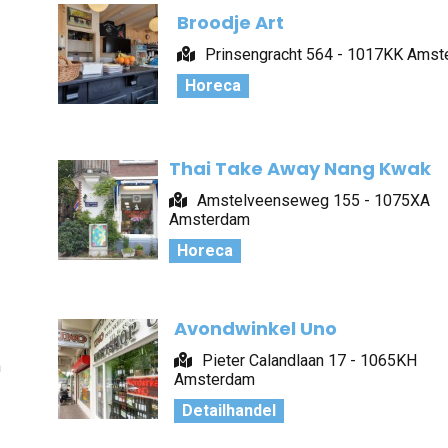
Broodje Art
Prinsengracht 564 - 1017KK Ams
Horeca
Thai Take Away Nang Kwak
Amstelveenseweg 155 - 1075XA
Amsterdam
Horeca
Avondwinkel Uno
Pieter Calandlaan 17 - 1065KH
m
Amsterdam
Detailhandel