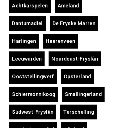
Achtkarspelen
Ameland
Dantumadiel
De Fryske Marren
Harlingen
Heerenveen
Leeuwarden
Noardeast-Fryslân
Ooststellingwerf
Opsterland
Schiermonnikoog
Smallingerland
Súdwest-Fryslân
Terschelling