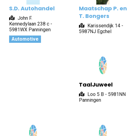
S.D. Autohandel
Maatschap P. en
T. Bongers
John F.
Kennedylaan 238 c -
Karissendijk 14 -
5981WX Panningen
5987NJ Egchel
Automotive
TaalJuweel
Loo 5 B - 5981NN
Panningen