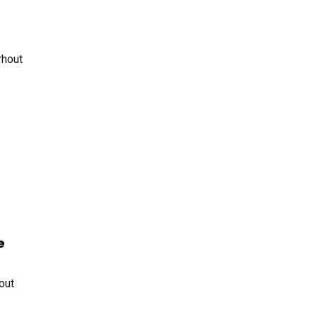
rhout
e
out