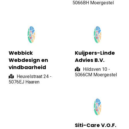
5066BH Moergestel
Webbick
Kuijpers-Linde
Webdesign en
Advies B.V.
vindbaarheid
Hildsven 10 -
5066CM Moergestel
Heuvelstraat 24 -
5076EJ Haaren
Siti-Care V.O.F.