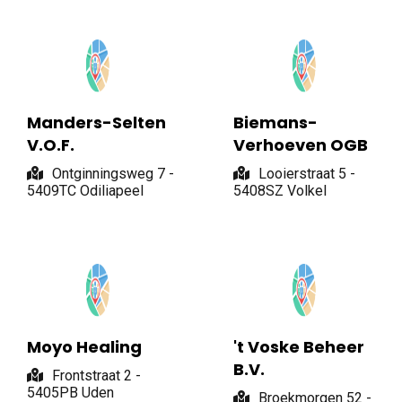
Manders-Selten
Biemans-
V.O.F.
Verhoeven OGB
Ontginningsweg 7 -
Looierstraat 5 -
5409TC Odiliapeel
5408SZ Volkel
Moyo Healing
't Voske Beheer
B.V.
Frontstraat 2 -
5405PB Uden
Broekmorgen 52 -