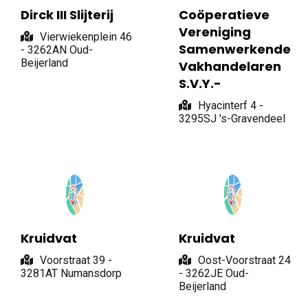
Dirck III Slijterij
Coöperatieve
Vereniging
Vierwiekenplein 46
Samenwerkende
- 3262AN Oud-
Beijerland
Vakhandelaren
S.V.Y.-
Hyacinterf 4 -
3295SJ 's-Gravendeel
Kruidvat
Kruidvat
Voorstraat 39 -
Oost-Voorstraat 24
3281AT Numansdorp
- 3262JE Oud-
Beijerland