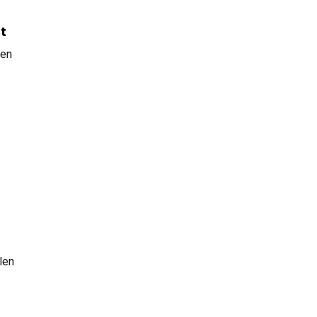
t
len
len