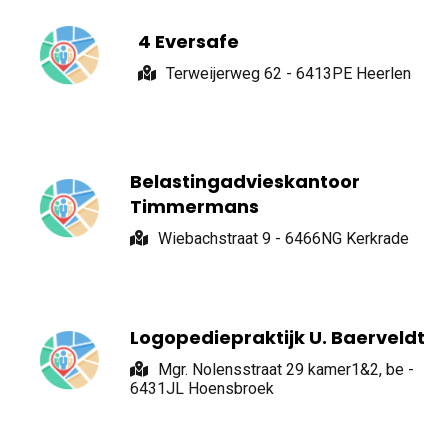
4 Eversafe
Terweijerweg 62 - 6413PE Heerlen
Belastingadvieskantoor
Timmermans
Wiebachstraat 9 - 6466NG Kerkrade
Logopediepraktijk U. Baerveldt
Mgr. Nolensstraat 29 kamer1&2, be -
6431JL Hoensbroek