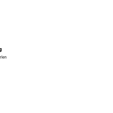
g
rlen