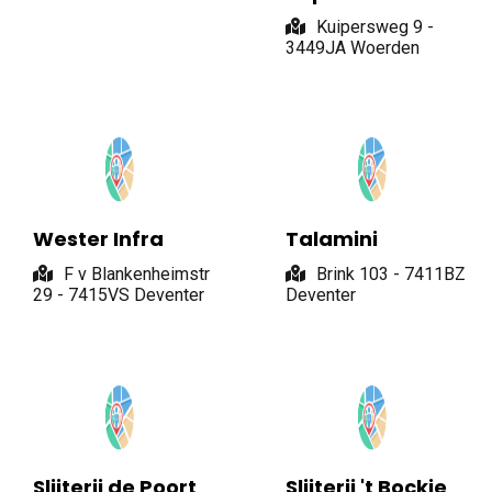
Kuipersweg 9 -
3449JA Woerden
Wester Infra
Talamini
F v Blankenheimstr
Brink 103 - 7411BZ
29 - 7415VS Deventer
Deventer
Slijterij de Poort
Slijterij 't Bockje