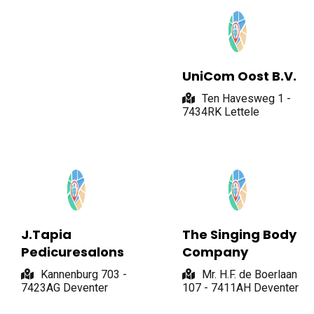
UniCom Oost B.V.
Ten Havesweg 1 -
7434RK Lettele
J.Tapia
The Singing Body
Pedicuresalons
Company
Kannenburg 703 -
Mr. H.F. de Boerlaan
7423AG Deventer
107 - 7411AH Deventer