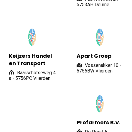
5753AH Deurne
Keijzers Handel
Apart Groep
en Transport
Vossenakker 10 -
5756BW Vlierden
Baarschotseweg 4
a - 5756PC Vlierden
Profarmers B.V.
De Poort 6 -